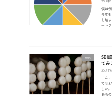
2017年
僕は例
今年も
も踏ま
ートフ
SB
NISA
てみ
2017年
こんに
てNI
した。
あるの 