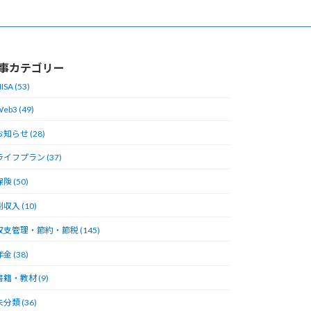
事カテゴリー
ISA (53)
eb3 (49)
お知らせ (28)
ライフプラン (37)
険 (50)
副収入 (10)
収支管理・節約・節税 (145)
金 (38)
書籍・教材 (9)
未分類 (36)