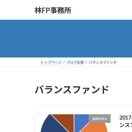
コ
ナ
林FP事務所
ン
ビ
テ
ゲ
ン
ー
ツ
シ
へ
ョ
ス
ン
キ
に
ッ
移
トップページ
ブログ記事
バランスファンド
プ
動
バランスファンド
20
長期投資法
ンス