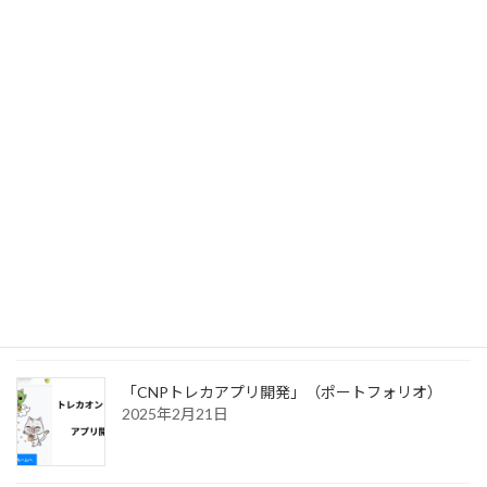
最高評価頂きました！「AI Reply Assistant
Chrome拡張開発」（ポートフォリオ）
2025年7月27日
CNPが教えてくれた「運営の楽しさ」を分かち合
う新しい時代
2025年7月3日
「シン・コミュニティマーケティング」商業出版さ
せていただきました。
2025年2月21日
「CNPトレカアプリ開発」（ポートフォリオ）
2025年2月21日