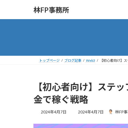
コ
ナ
林FP事務所
ン
ビ
テ
ゲ
ン
ー
ツ
シ
へ
ョ
ス
ン
キ
に
ッ
移
トップページ
ブログ記事
Web3
【初心者向け】ス
プ
動
【初心者向け】ステップ
金で稼ぐ戦略
最
2024年4月7日
2024年4月7日
林FP
終
更
新