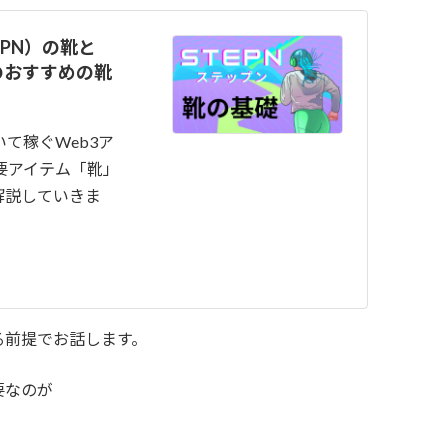
PN）の靴と
のおすすめの靴
て稼ぐWeb3ア
重要アイテム「靴」
解説していきま
る前提でお話します。
要なのが