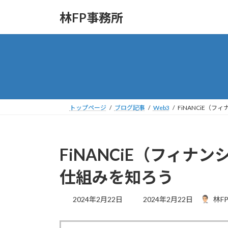
コ
ナ
林FP事務所
ン
ビ
テ
ゲ
ン
ー
ツ
シ
へ
ョ
ス
ン
キ
に
ッ
移
トップページ
ブログ記事
Web3
FiNANCiE（
プ
動
FiNANCiE（フィ
仕組みを知ろう
最
2024年2月22日
2024年2月22日
林F
終
更
新