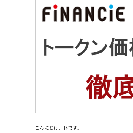
日
時
:
こんにちは、林です。